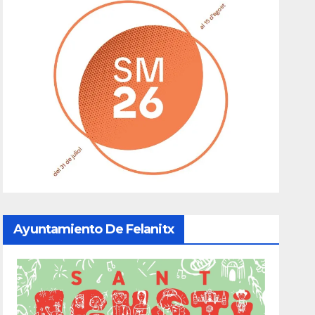
Ayuntamiento De Felanitx