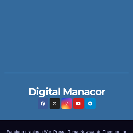
Digital Manacor
Funciona gracias a WordPress
|
Tema:
Newsup
de
Themeansar