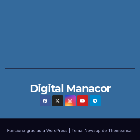
Digital Manacor
Funciona gracias a WordPress
|
Tema:
Newsup
de
Themeansar