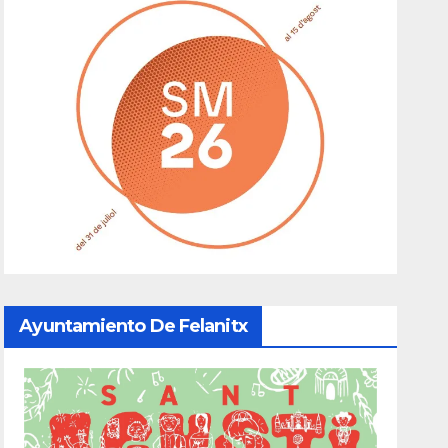
Ayuntamiento De Felanitx