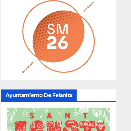
Ayuntamiento De Felanitx