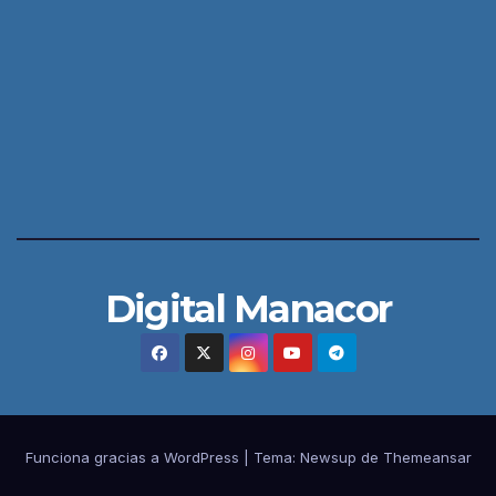
Digital Manacor
Funciona gracias a WordPress
|
Tema:
Newsup
de
Themeansar