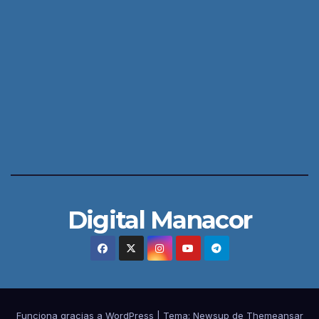
Digital Manacor
Funciona gracias a WordPress
|
Tema:
Newsup
de
Themeansar