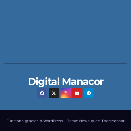
Digital Manacor
Funciona gracias a WordPress
|
Tema:
Newsup
de
Themeansar