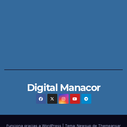
Digital Manacor
Funciona gracias a WordPress
|
Tema:
Newsup
de
Themeansar