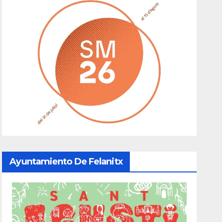
Ayuntamiento De Felanitx