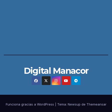
Digital Manacor
Funciona gracias a WordPress
|
Tema:
Newsup
de
Themeansar