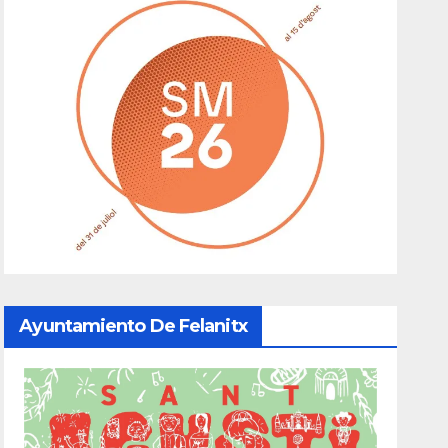
Ayuntamiento De Felanitx