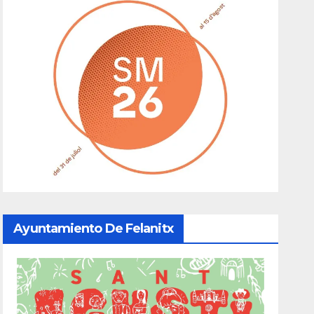
Ayuntamiento De Felanitx