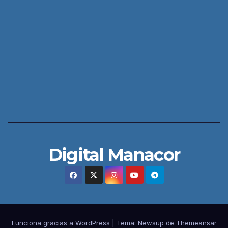
Digital Manacor
Funciona gracias a WordPress
|
Tema:
Newsup
de
Themeansar