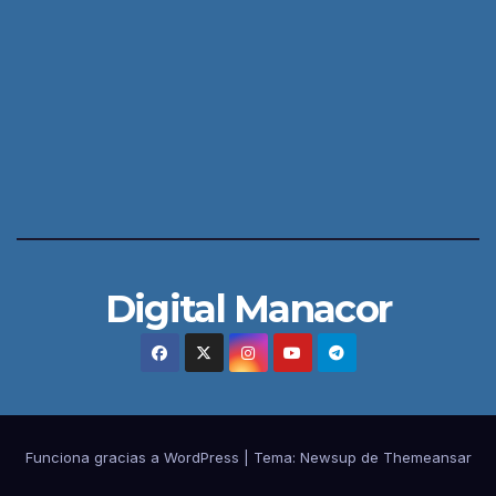
Digital Manacor
Funciona gracias a WordPress
|
Tema:
Newsup
de
Themeansar