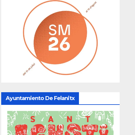
Ayuntamiento De Felanitx