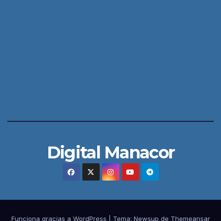
Digital Manacor
Funciona gracias a WordPress
|
Tema:
Newsup
de
Themeansar