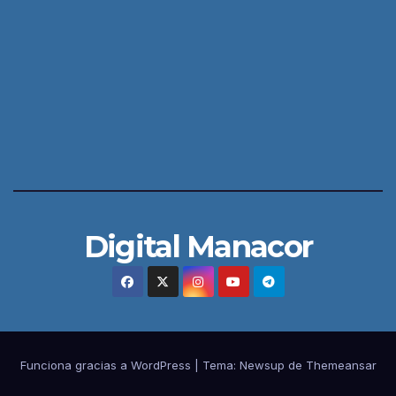
Digital Manacor
Funciona gracias a WordPress
|
Tema:
Newsup
de
Themeansar