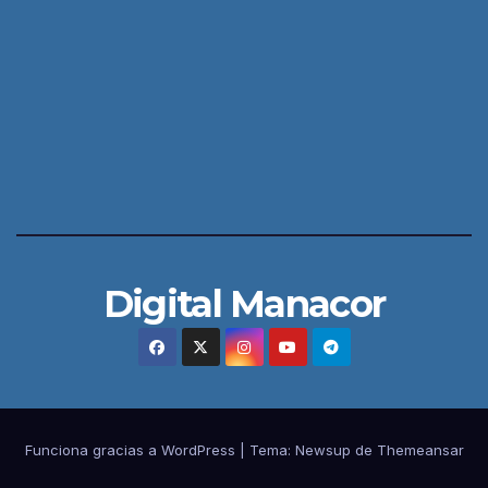
Digital Manacor
Funciona gracias a WordPress
|
Tema:
Newsup
de
Themeansar