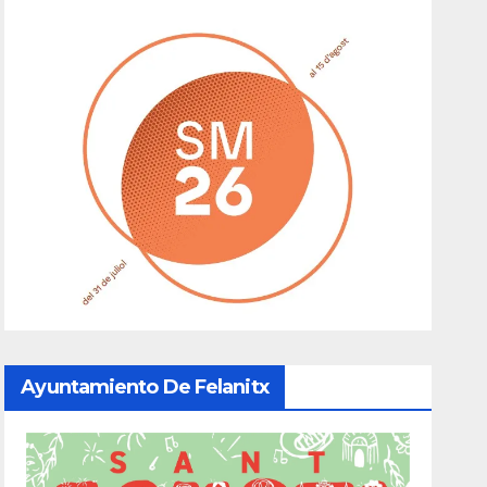
Ayuntamiento De Felanitx