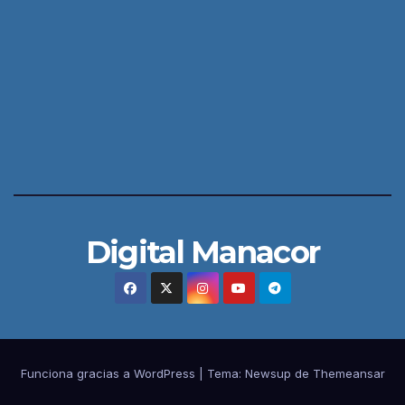
Digital Manacor
Funciona gracias a WordPress
|
Tema:
Newsup
de
Themeansar