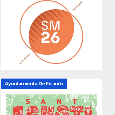
Ayuntamiento De Felanitx