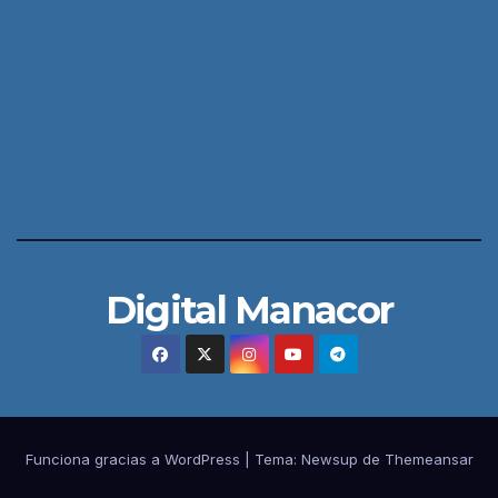
Digital Manacor
Funciona gracias a WordPress
|
Tema:
Newsup
de
Themeansar