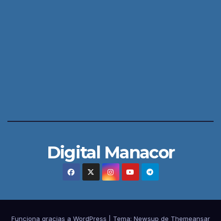
Digital Manacor
Funciona gracias a WordPress
|
Tema:
Newsup
de
Themeansar