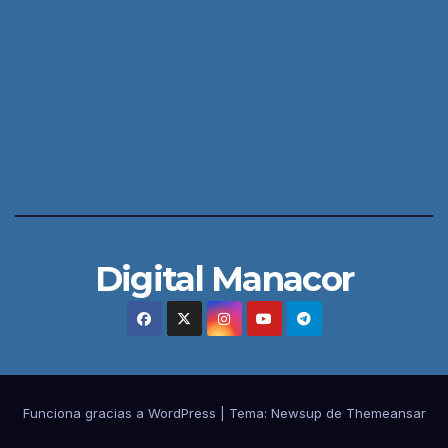
Digital Manacor
Funciona gracias a WordPress
|
Tema:
Newsup
de
Themeansar