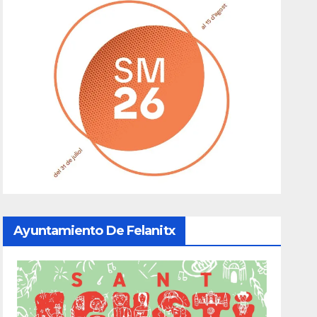
Ayuntamiento De Felanitx