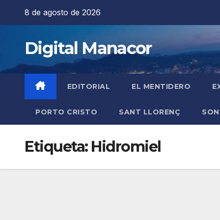
Saltar
8 de agosto de 2026
al
contenido
Digital Manacor
EDITORIAL
EL MENTIDERO
E
PORTO CRISTO
SANT LLORENÇ
SON
Etiqueta:
Hidromiel