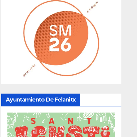
Ayuntamiento De Felanitx