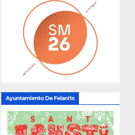
Ayuntamiento De Felanitx