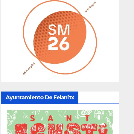
Ayuntamiento De Felanitx