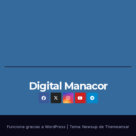
Digital Manacor
Funciona gracias a WordPress
|
Tema:
Newsup
de
Themeansar