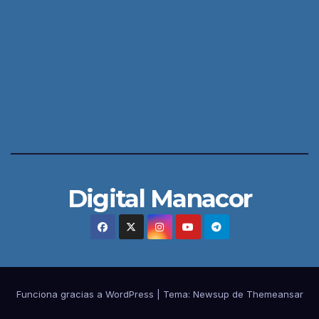
Digital Manacor
Funciona gracias a WordPress
|
Tema:
Newsup
de
Themeansar