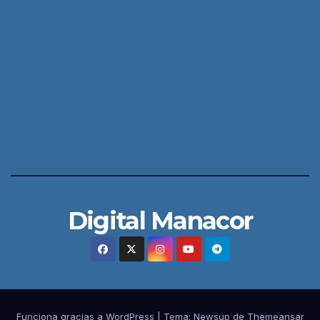
Digital Manacor
Funciona gracias a WordPress
|
Tema:
Newsup
de
Themeansar