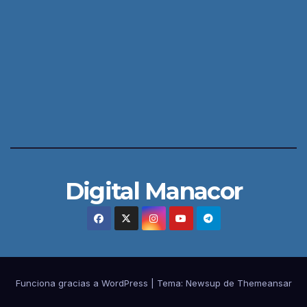
Digital Manacor
Funciona gracias a WordPress
|
Tema:
Newsup
de
Themeansar