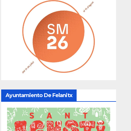
Ayuntamiento De Felanitx