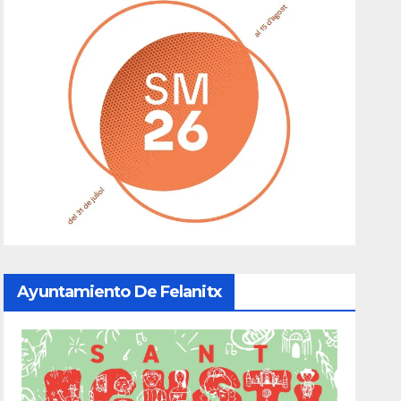
Ayuntamiento De Felanitx