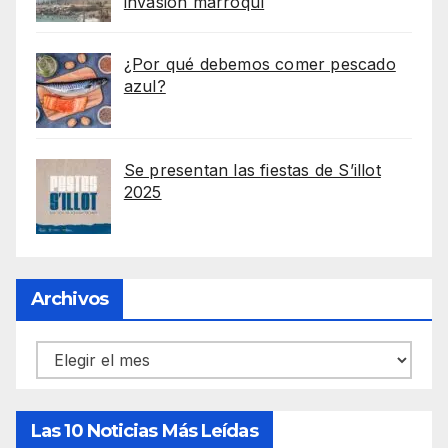
invasión marroquí
¿Por qué debemos comer pescado
azul?
Se presentan las fiestas de S’illot
2025
Archivos
Archivos
Las 10 Noticias Más Leídas