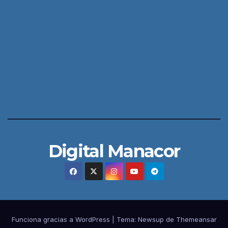
Digital Manacor
Funciona gracias a WordPress
|
Tema:
Newsup
de
Themeansar