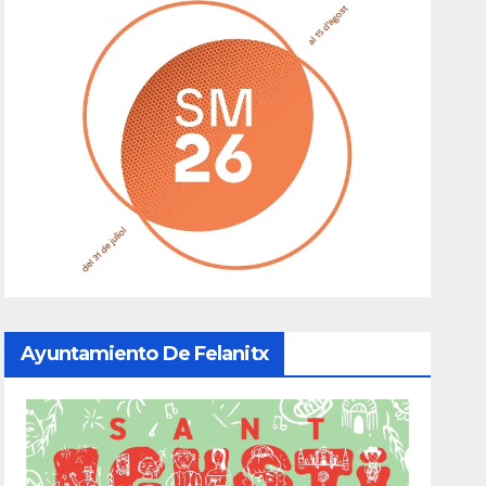
Ayuntamiento De Felanitx