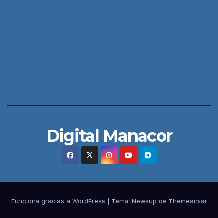
Digital Manacor
Funciona gracias a WordPress
|
Tema:
Newsup
de
Themeansar