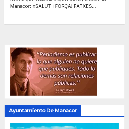
Manacor: «SALUT i FORÇA! FATXES…
Ayuntamiento De Manacor