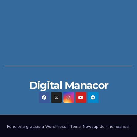
Digital Manacor
Funciona gracias a WordPress
|
Tema:
Newsup
de
Themeansar