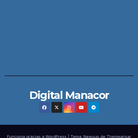
Digital Manacor
Funciona gracias a WordPress
|
Tema:
Newsup
de
Themeansar