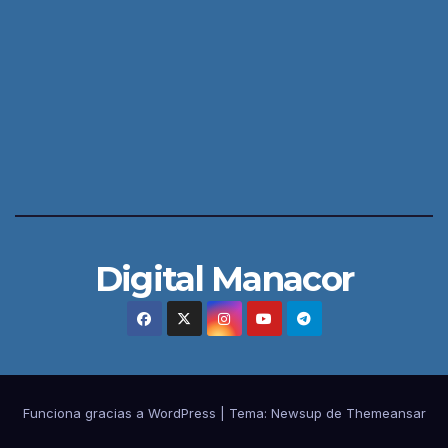
Digital Manacor
Funciona gracias a WordPress
|
Tema:
Newsup
de
Themeansar