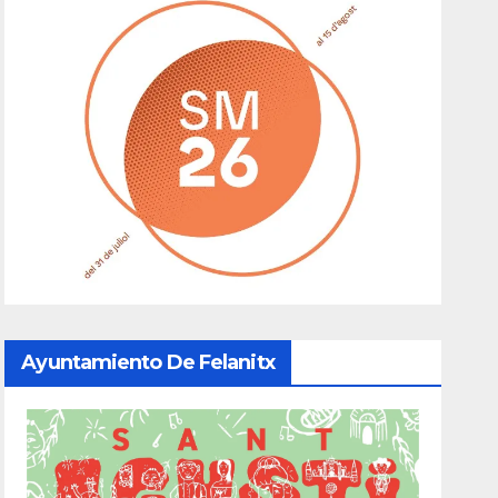
Ayuntamiento De Felanitx