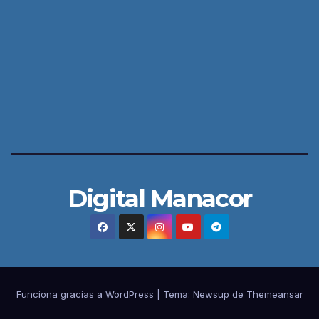
Digital Manacor
Funciona gracias a WordPress
|
Tema:
Newsup
de
Themeansar