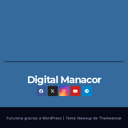
Digital Manacor
Funciona gracias a WordPress
|
Tema:
Newsup
de
Themeansar