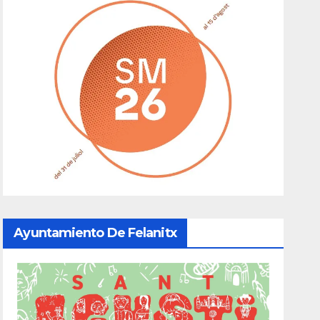
Ayuntamiento De Felanitx