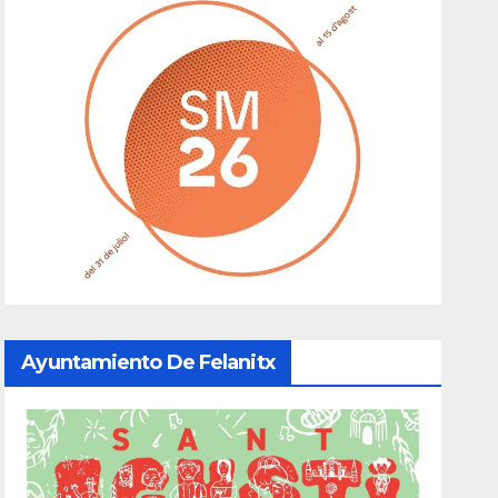
Ayuntamiento De Felanitx