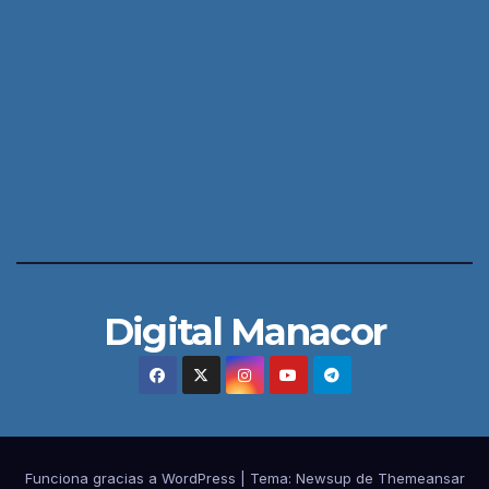
Digital Manacor
Funciona gracias a WordPress
|
Tema:
Newsup
de
Themeansar