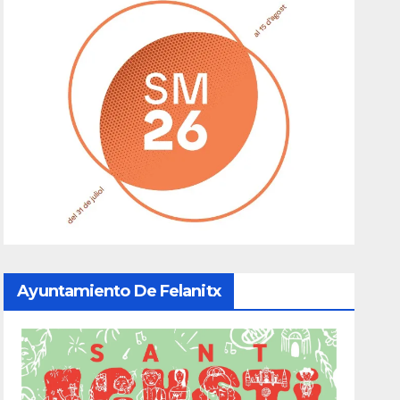
Ayuntamiento De Felanitx