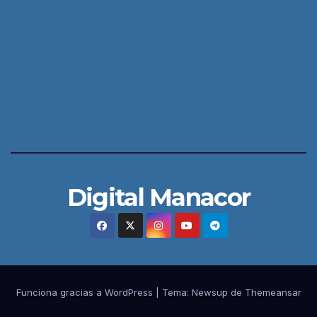
Digital Manacor
Funciona gracias a WordPress
|
Tema:
Newsup
de
Themeansar